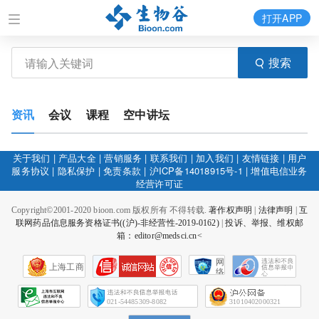
打开APP
搜索
资讯
会议
课程
空中讲坛
关于我们
|
产品大全
|
营销服务
|
联系我们
|
加入我们
|
友情链接
|
用户
服务协议
|
隐私保护
|
免责条款
|
沪ICP备14018915号-1
|
增值电信业务
经营许可证
Copyright©2001-2020 bioon.com 版权所有 不得转载.
著作权声明
|
法律声明
|
互
联网药品信息服务资格证书((沪)-非经营性-2019-0162)
|
投诉、举报、维权邮
箱：editor@medsci.cn<
网
上海工商
络
社
会
征
021-54485309-8082
31010402000321
信