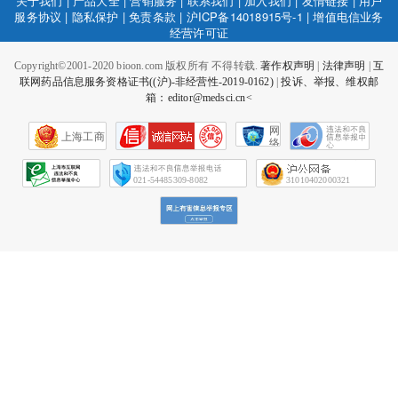
关于我们
|
产品大全
|
营销服务
|
联系我们
|
加入我们
|
友情链接
|
用户
服务协议
|
隐私保护
|
免责条款
|
沪ICP备14018915号-1
|
增值电信业务
经营许可证
Copyright©2001-2020 bioon.com 版权所有 不得转载.
著作权声明
|
法律声明
|
互
联网药品信息服务资格证书((沪)-非经营性-2019-0162)
|
投诉、举报、维权邮
箱：editor@medsci.cn<
网
上海工商
络
社
会
征
021-54485309-8082
31010402000321
信
网