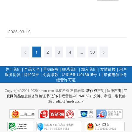
2026-03-19
<
1
2
3
4
...
50
>
关于我们
|
产品大全
|
营销服务
|
联系我们
|
加入我们
|
友情链接
|
用户
服务协议
|
隐私保护
|
免责条款
|
沪ICP备14018915号-1
|
增值电信业务
经营许可证
Copyright©2001-2020 bioon.com 版权所有 不得转载.
著作权声明
|
法律声明
|
互
联网药品信息服务资格证书((沪)-非经营性-2019-0162)
|
投诉、举报、维权邮
箱：editor@medsci.cn<
网
上海工商
络
社
会
征
021-54485309-8082
31010402000321