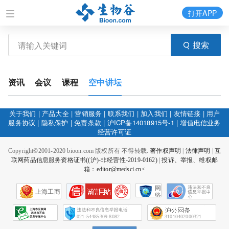
打开APP
搜索
资讯
会议
课程
空中讲坛
关于我们
|
产品大全
|
营销服务
|
联系我们
|
加入我们
|
友情链接
|
用户
服务协议
|
隐私保护
|
免责条款
|
沪ICP备14018915号-1
|
增值电信业务
经营许可证
Copyright©2001-2020 bioon.com 版权所有 不得转载.
著作权声明
|
法律声明
|
互
联网药品信息服务资格证书((沪)-非经营性-2019-0162)
|
投诉、举报、维权邮
箱：editor@medsci.cn<
网
上海工商
络
社
会
征
021-54485309-8082
31010402000321
信