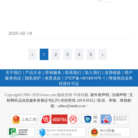
2025-02-18
<
1
2
3
4
5
>
关于我们
|
产品大全
|
营销服务
|
联系我们
|
加入我们
|
友情链接
|
用户
服务协议
|
隐私保护
|
免责条款
|
沪ICP备14018915号-1
|
增值电信业务
经营许可证
Copyright©2001-2020 bioon.com 版权所有 不得转载.
著作权声明
|
法律声明
|
互
联网药品信息服务资格证书((沪)-非经营性-2019-0162)
|
投诉、举报、维权邮
箱：editor@medsci.cn<
网
上海工商
络
社
会
征
021-54485309-8082
31010402000321