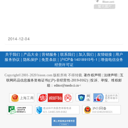
2014-12-04
关于我们
|
产品大全
|
营销服务
|
联系我们
|
加入我们
|
友情链接
|
用户
服务协议
|
隐私保护
|
免责条款
|
沪ICP备14018915号-1
|
增值电信业务
经营许可证
Copyright©2001-2020 bioon.com 版权所有 不得转载.
著作权声明
|
法律声明
|
互
联网药品信息服务资格证书((沪)-非经营性-2019-0162)
|
投诉、举报、维权邮
箱：editor@medsci.cn<
网
上海工商
络
社
会
征
021-54485309-8082
31010402000321
信
网