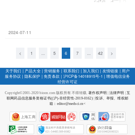
2024-07-11
<
1
...
5
6
7
...
42
>
关于我们
|
产品大全
|
营销服务
|
联系我们
|
加入我们
|
友情链接
|
用户
服务协议
|
隐私保护
|
免责条款
|
沪ICP备14018915号-1
|
增值电信业务
经营许可证
Copyright©2001-2020 bioon.com 版权所有 不得转载.
著作权声明
|
法律声明
|
互
联网药品信息服务资格证书((沪)-非经营性-2019-0162)
|
投诉、举报、维权邮
箱：editor@medsci.cn<
网
上海工商
络
社
会
征
021-54485309-8082
31010402000321