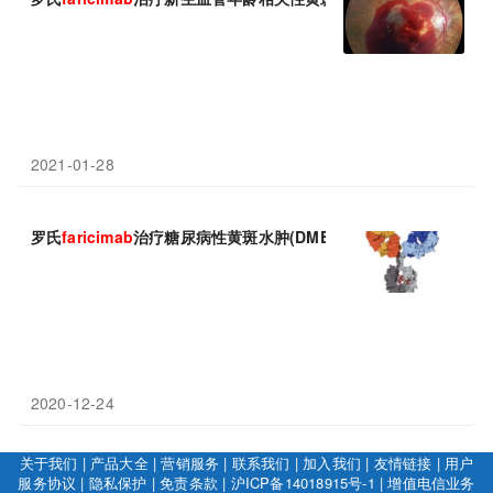
2021-01-28
罗氏
faricimab
治疗糖尿病性黄斑水肿(DME)2项全球3期研究获得
2020-12-24
关于我们
|
产品大全
|
营销服务
|
联系我们
|
加入我们
|
友情链接
|
用户
服务协议
|
隐私保护
|
免责条款
|
沪ICP备14018915号-1
|
增值电信业务