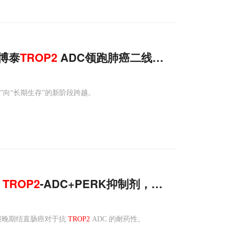
伦博泰
TROP2
ADC领跑肺癌二线治疗
解”向“长期生存”的新阶段跨越。
，
TROP
2
-ADC+PERK抑制剂，可克服晚期结
能够克服晚期结直肠癌对于抗
TROP2
ADC 的耐药性。