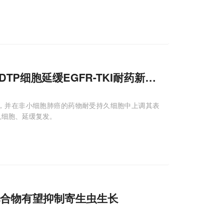
向DTP细胞延缓EGFR-TKI耐药新机制，提出
TR
，并在非小细胞肺癌的药物耐受持久细胞中上调其表
久细胞、延缓复发。
素的化合物有望抑制寄生虫生长