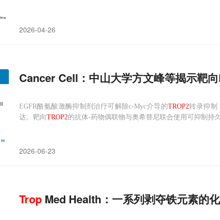
2026-04-26
Cancer Cell：中山大学方文峰等揭示靶
EGFR酪氨酸激酶抑制剂治疗可解除c-Myc介导的
TROP2
转录抑制
达。靶向
TROP2
的抗体-药物偶联物与奥希替尼联合使用可抑制持
2026-06-23
Trop
Med Health‌：一系列剥夺铁元