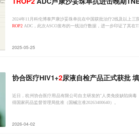
TROP2
ADC芦康沙妥珠单抗进击晚期TN
2024年11月科伦博泰芦康沙妥珠单抗在中国获批治疗2线及以
ROP2
ADC，此次ASCO发布的一线治疗数据，进一步印证了其在T
2025-05-25
协合医疗HIV1+
2
尿液自检产品正式获批 填补
近日，杭州协合医疗用品有限公司自主研发的"人类免疫缺陷病毒（H
得国家药品监督管理局批准（国械注准20263400640）。
2026-04-02