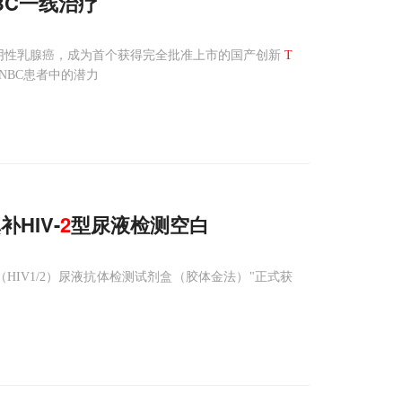
BC一线治疗
上三阴性乳腺癌，成为首个获得完全批准上市的国产创新
T
NBC患者中的潜力
HIV-
2
型尿液检测空白
IV1/2）尿液抗体检测试剂盒（胶体金法）"正式获