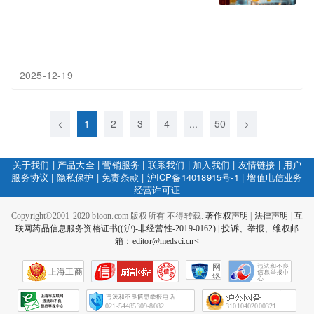
2025-12-19
<
1
2
3
4
...
50
>
关于我们
|
产品大全
|
营销服务
|
联系我们
|
加入我们
|
友情链接
|
用户
服务协议
|
隐私保护
|
免责条款
|
沪ICP备14018915号-1
|
增值电信业务
经营许可证
Copyright©2001-2020 bioon.com 版权所有 不得转载.
著作权声明
|
法律声明
|
互
联网药品信息服务资格证书((沪)-非经营性-2019-0162)
|
投诉、举报、维权邮
箱：editor@medsci.cn<
网
上海工商
络
社
会
征
021-54485309-8082
31010402000321