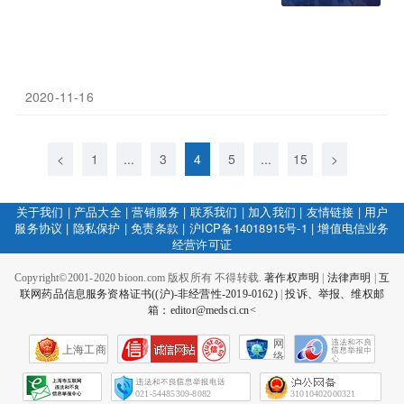
2020-11-16
<
1
...
3
4
5
...
15
>
关于我们
|
产品大全
|
营销服务
|
联系我们
|
加入我们
|
友情链接
|
用户
服务协议
|
隐私保护
|
免责条款
|
沪ICP备14018915号-1
|
增值电信业务
经营许可证
Copyright©2001-2020 bioon.com 版权所有 不得转载.
著作权声明
|
法律声明
|
互
联网药品信息服务资格证书((沪)-非经营性-2019-0162)
|
投诉、举报、维权邮
箱：editor@medsci.cn<
网
上海工商
络
社
会
征
021-54485309-8082
31010402000321