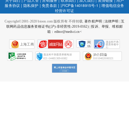
关于我们
|
产品大全
|
营销服务
|
联系我们
|
加入我们
|
友情链接
|
用户
服务协议
|
隐私保护
|
免责条款
|
沪ICP备14018915号-1
|
增值电信业务
经营许可证
Copyright©2001-2020 bioon.com 版权所有 不得转载.
著作权声明
|
法律声明
|
互
联网药品信息服务资格证书((沪)-非经营性-2019-0162)
|
投诉、举报、维权邮
箱：editor@medsci.cn<
网
上海工商
络
社
会
征
021-54485309-8082
31010402000321
信
网