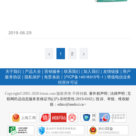
2019-06-29
<
1
2
>
关于我们
|
产品大全
|
营销服务
|
联系我们
|
加入我们
|
友情链接
|
用户
服务协议
|
隐私保护
|
免责条款
|
沪ICP备14018915号-1
|
增值电信业务
经营许可证
Copyright©2001-2020 bioon.com 版权所有 不得转载.
著作权声明
|
法律声明
|
互
联网药品信息服务资格证书((沪)-非经营性-2019-0162)
|
投诉、举报、维权邮
箱：editor@medsci.cn<
网
上海工商
络
社
会
征
021-54485309-8082
31010402000321