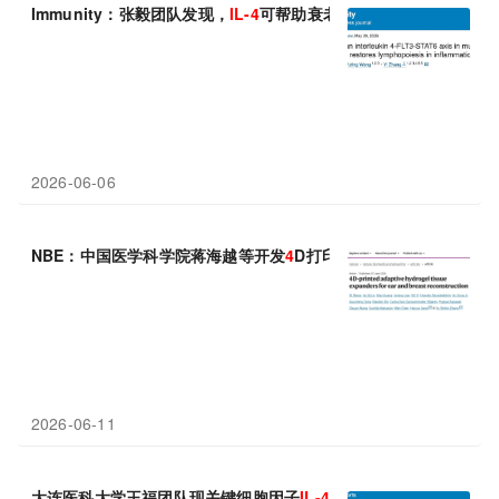
Immunity：张毅团队发现，
IL-4
可帮助衰老的造血系统“返老还童”
2026-06-06
NBE：中国医学科学院蒋海越等开发
4
D打印
水
凝胶
扩张器—重塑耳
2026-06-11
大连医科大学王福团队现关键细胞因子
IL-4
是罪魁祸首，阻断它可