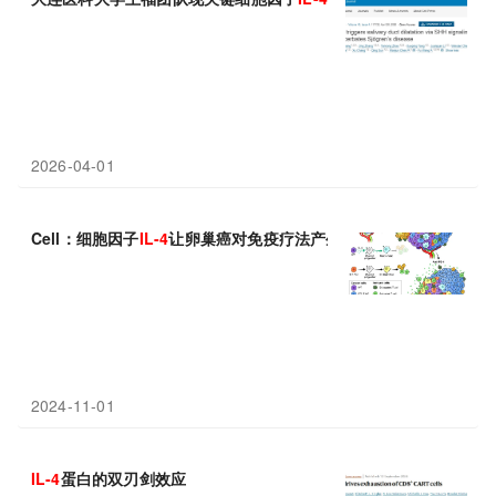
2026-04-01
Cell：细胞因子
IL-4
让卵巢癌对免疫疗法产生抵抗性，靶向
IL-4
有
2024-11-01
IL-4
蛋白的双刃剑效应