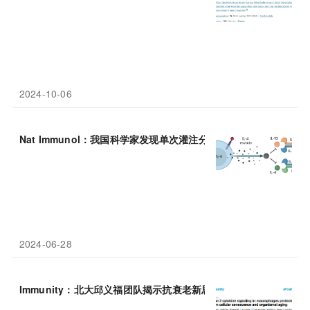
2024-10-06
Nat Immunol：我国科学家发现单次灌注分泌
IL-4
突变蛋白的长寿命
2024-06-28
Immunity：北大邱义福团队揭示抗衰老新思路，
IL-4
治疗可缓解衰