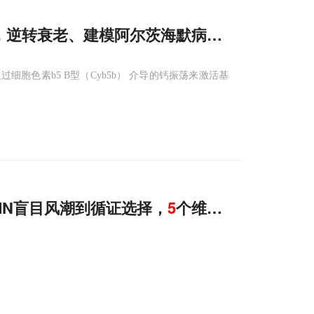
程，逆转衰老、建模阿尔茨海默病并恢复血清素
胞色素b5 B型（Cyb5b） 介导的钙振荡来激活基
MN盲目风潮到循证选择，
5
个维度看懂GNC黑