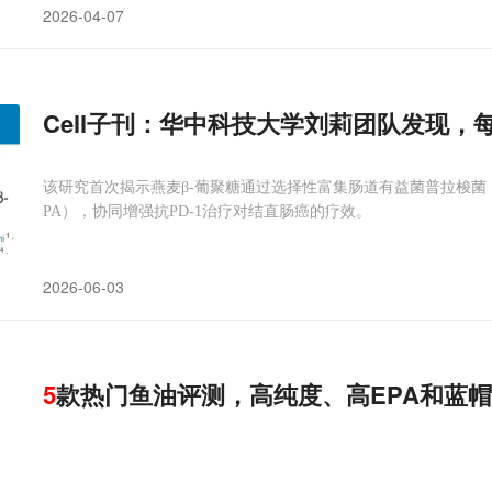
2026-04-07
Cell子刊：华中科技大学刘莉团队发现，
该研究首次揭示燕麦β-葡聚糖通过选择性富集肠道有益菌普拉梭菌，进
PA），协同增强抗PD-1治疗对结直肠癌的疗效。
2026-06-03
5
款热门鱼油评测，高纯度、高EPA和蓝