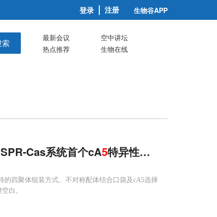
注册
登录
生物谷APP
最新会议
空中讲坛
搜索
热点推荐
生物在线
SPR-Cas系统首个cA
5
特异性效应蛋白
独特的四聚体组装方式、不对称配体结合口袋及cA5选择
键空白。