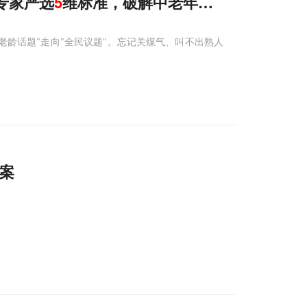
专家严选
5
维标准，破解中老年记忆衰退养护难
从"老龄话题"走向"全民议题"。忘记关煤气、叫不出熟人
案