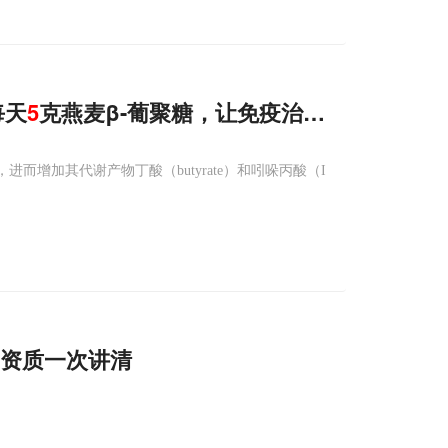
每天
5
克燕麦β-葡聚糖，让免疫治疗“如虎添翼”
而增加其代谢产物丁酸（butyrate）和吲哚丙酸（I
帽资质一次讲清