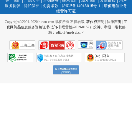
关于我们
|
产品大全
|
营销服务
|
联系我们
|
加入我们
|
友情链接
|
用户
服务协议
|
隐私保护
|
免责条款
|
沪ICP备14018915号-1
|
增值电信业务
经营许可证
Copyright©2001-2020 bioon.com 版权所有 不得转载.
著作权声明
|
法律声明
|
互
联网药品信息服务资格证书((沪)-非经营性-2019-0162)
|
投诉、举报、维权邮
箱：editor@medsci.cn<
网
上海工商
络
社
会
征
021-54485309-8082
31010402000321
信
网