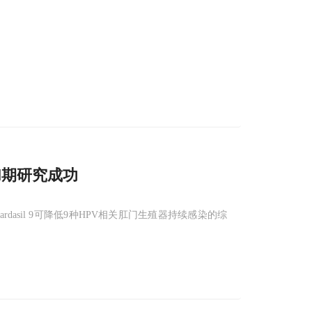
III期研究成功
asil 9可降低9种HPV相关肛门生殖器持续感染的综