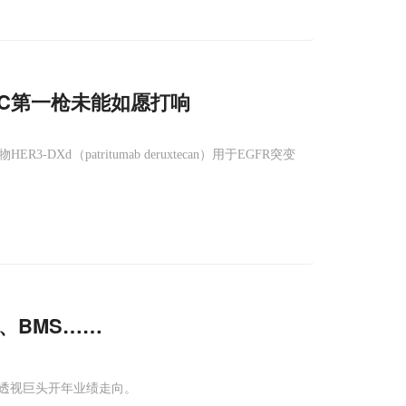
DC第一枪未能如愿打响
Xd（patritumab deruxtecan）用于EGFR突变
、BMS……
透视巨头开年业绩走向。