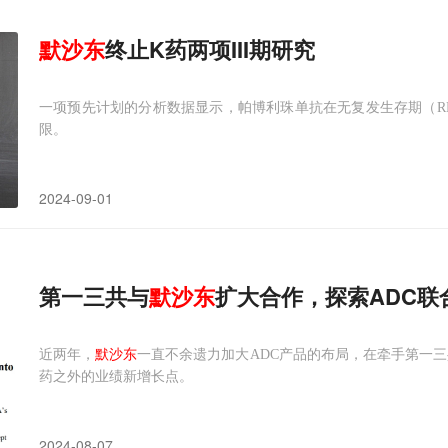
默沙东
终止K药两项III期研究
一项预先计划的分析数据显示，帕博利珠单抗在无复发生存期（R
限。
2024-09-01
第一三共与
默沙东
扩大合作，探索ADC联
近两年，
默沙东
一直不余遗力加大ADC产品的布局，在牵手第一
药之外的业绩新增长点。
2024-08-07