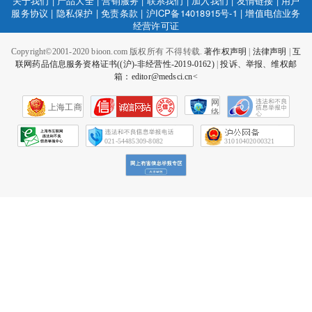
关于我们
|
产品大全
|
营销服务
|
联系我们
|
加入我们
|
友情链接
|
用户
服务协议
|
隐私保护
|
免责条款
|
沪ICP备14018915号-1
|
增值电信业务
经营许可证
Copyright©2001-2020 bioon.com 版权所有 不得转载.
著作权声明
|
法律声明
|
互
联网药品信息服务资格证书((沪)-非经营性-2019-0162)
|
投诉、举报、维权邮
箱：editor@medsci.cn<
网
上海工商
络
社
会
征
021-54485309-8082
31010402000321
信
网