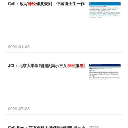
Cell：改写
神经
修复规则，中国博士生一作揭示磷酸戊糖途径如何
2026-01-08
JCI：北京大学岑程团队揭示三叉
神经
痛
感觉
与负性情绪分离调控
2026-07-23
Cell Res：南方医科大学任思强团队揭示小胶质细胞在
感觉
认知中