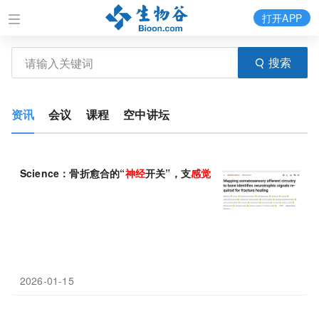
打开APP
搜索
资讯
会议
课程
空中讲坛
Science：骨折愈合的“
神经
开关”，支
感觉神经
通过特定
神经
营养
2026-01-15