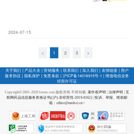
2024-07-15
<
1
2
3
>
关于我们
|
产品大全
|
营销服务
|
联系我们
|
加入我们
|
友情链接
|
用户
服务协议
|
隐私保护
|
免责条款
|
沪ICP备14018915号-1
|
增值电信业务
经营许可证
Copyright©2001-2020 bioon.com 版权所有 不得转载.
著作权声明
|
法律声明
|
互
联网药品信息服务资格证书((沪)-非经营性-2019-0162)
|
投诉、举报、维权邮
箱：editor@medsci.cn<
网
上海工商
络
社
会
征
021-54485309-8082
31010402000321