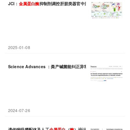
JCI：
金属蛋白酶
抑制剂调控肝脏类器官中胆道祖细胞命运，开启
2025-01-08
Science Advances ：粪产碱菌能纠正异常基质
金属蛋白酶
表达并
2024-07-26
遗传编码膦配体及人工
金属蛋白
（
酶
）设计研究中获进展