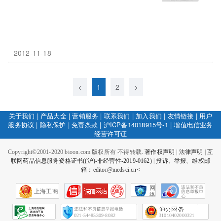
2012-11-18
<
1
2
>
关于我们
|
产品大全
|
营销服务
|
联系我们
|
加入我们
|
友情链接
|
用户
服务协议
|
隐私保护
|
免责条款
|
沪ICP备14018915号-1
|
增值电信业务
经营许可证
Copyright©2001-2020 bioon.com 版权所有 不得转载.
著作权声明
|
法律声明
|
互
联网药品信息服务资格证书((沪)-非经营性-2019-0162)
|
投诉、举报、维权邮
箱：editor@medsci.cn<
网
上海工商
络
社
会
征
021-54485309-8082
31010402000321