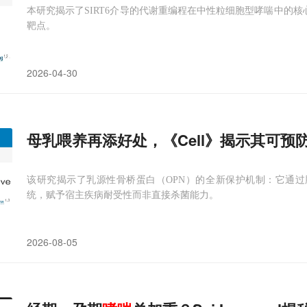
本研究揭示了SIRT6介导的代谢重编程在中性粒细胞型哮喘中的核
靶点。
2026-04-30
母乳喂养再添好处，《Cell》揭示其可预
该研究揭示了乳源性骨桥蛋白（OPN）的全新保护机制：它通过肠
统，赋予宿主疾病耐受性而非直接杀菌能力。
2026-08-05