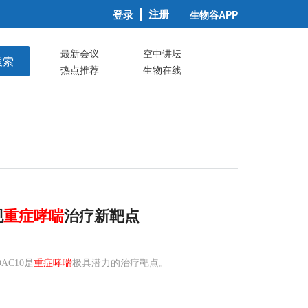
注册
登录
生物谷APP
最新会议
空中讲坛
搜索
热点推荐
生物在线
现
重症
哮喘
治疗新靶点
AC10是
重症哮喘
极具潜力的治疗靶点。