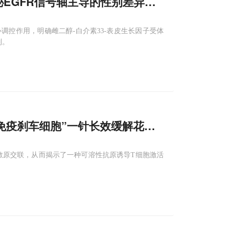
l揭秘EGFR信号轴主导的性别差异调控机制
控作用，明确雌二醇-白介素33-表皮生长因子受体
制。
免疫刹车细胞”一针长效缓解花粉过敏
过敏原交联，从而揭示了一种可溶性抗原诱导T细胞激活