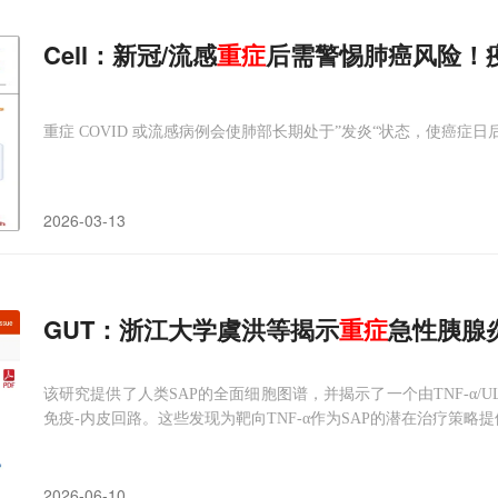
Cell：新冠/流感
重症
后需警惕肺癌风险！疫
重症 COVID 或流感病例会使肺部长期处于”发炎“状态，使癌症
2026-03-13
GUT：浙江大学虞洪等揭示
重症
急性胰腺
该研究提供了人类SAP的全面细胞图谱，并揭示了一个由TNF-α/U
免疫-内皮回路。这些发现为靶向TNF-α作为SAP的潜在治疗策略
2026-06-10