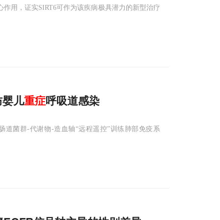
心作用，证实SIRT6可作为该疾病极具潜力的新型治疗
防婴儿
重症
呼吸道感染
道菌群-代谢物-造血轴“远程遥控”训练肺部免疫系