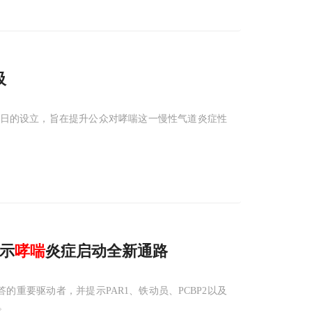
吸
疾病日的设立，旨在提升公众对哮喘这一慢性气道炎症性
揭示
哮喘
炎症启动全新通路
应答的重要驱动者，并提示PAR1、铁动员、PCBP2以及
。