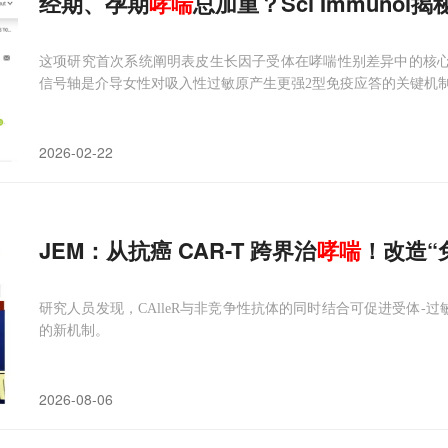
经期、孕期
哮喘
总加重？Sci Immuno
这项研究首次系统阐明表皮生长因子受体在哮喘性别差异中的核心调
信号轴是介导女性对吸入性过敏原产生更强2型免疫应答的关键机
2026-02-22
JEM：从抗癌 CAR-T 跨界治
哮喘
！改造“
研究人员发现，CAlleR与非竞争性抗体的同时结合可促进受体-
的新机制。
2026-08-06