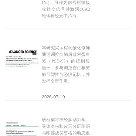
INs)，可作为信号枢纽接
收社交信号并激活dCA2
锥体神经元(PyNs)。
2026-06-21
本研究揭示棕榈酰化修饰
Adv Sci：恐惧
记忆
的“棕榈酸锁”：湖南师范大学
通过调控突触后致密蛋白
95（PSD-95）的棕榈酸
循环，参与调控杏仁核突
触可塑性与恐惧记忆，并
发挥全新作用。
2026-07-19
该框架将神经肽动力学、
Nature子刊：为抹去痛苦
记忆
提供新靶点？徐天
受体身份和皮层分层组织
与印迹成员资格的动态重