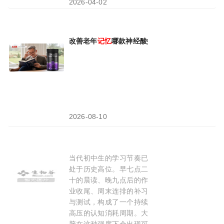
2026-04-02
改善老年
记忆
哪款神经酸效果好？2026十大健
2026-08-10
当代初中生的学习节奏已
课业高压
记忆
效率下滑，初中生补脑增强
记忆
力
处于历史高位。早七点二
十的晨读、晚九点后的作
业收尾、周末连排的补习
与测试，构成了一个持续
高压的认知消耗周期。大