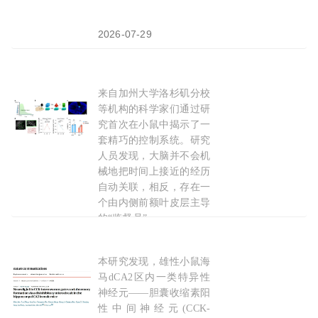
2026-07-29
来自加州大学洛杉矶分校
Neurosci：大脑里的"
记忆
分类员"找到了！前额
等机构的科学家们通过研
究首次在小鼠中揭示了一
套精巧的控制系统。研究
人员发现，大脑并不会机
械地把时间上接近的经历
自动关联，相反，存在一
个由内侧前额叶皮层主导
的“监督员”。
2026-05-12
本研究发现，雄性小鼠海
Nat Communi：社交
记忆
的“交通指挥官”：东
马dCA2区内一类特异性
神经元——胆囊收缩素阳
性中间神经元(CCK-