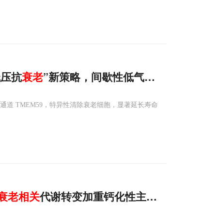
低压抗
衰老
”新策略，间歇性低气压延长寿命并
通道 TMEM59，特异性清除衰老细胞，显著延长寿命
衰老相关
代谢转变加重钙化性主动脉瓣膜病新