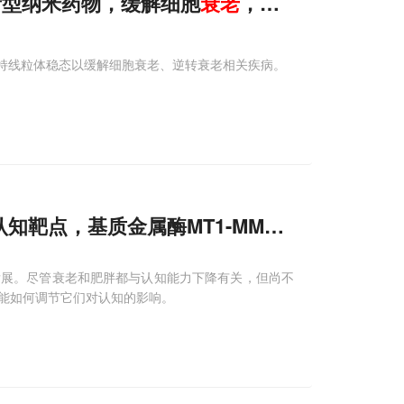
发新型纳米药物，缓解细胞
衰老
，逆转
衰老相关
疾
维持线粒体稳态以缓解细胞衰老、逆转衰老相关疾病。
知靶点，基质金属酶MT1-MMP是肥胖和
衰老
发展。尽管衰老和肥胖都与认知能力下降有关，但尚不
能如何调节它们对认知的影响。