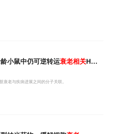
老龄小鼠中仍可逆转运
衰老相关
HFpEF
了心脏衰老与疾病进展之间的分子关联。