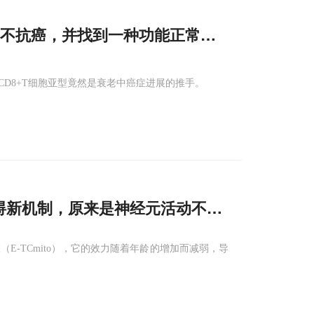
竭不抗癌，并找到一种功能正常但促癌的T细胞
D8+T细胞亚型竟然是衰老中癌症进展的推手。
碍新机制，原来是神经元活动不能再调动线粒
E-TCmito），它的效力随着年龄的增加而减弱，导