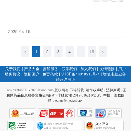
2025-04-15
<
1
2
3
4
...
16
>
关于我们
|
产品大全
|
营销服务
|
联系我们
|
加入我们
|
友情链接
|
用户
服务协议
|
隐私保护
|
免责条款
|
沪ICP备14018915号-1
|
增值电信业务
经营许可证
Copyright©2001-2020 bioon.com 版权所有 不得转载.
著作权声明
|
法律声明
|
互
联网药品信息服务资格证书((沪)-非经营性-2019-0162)
|
投诉、举报、维权邮
箱：editor@medsci.cn<
网
上海工商
络
社
会
征
021-54485309-8082
31010402000321