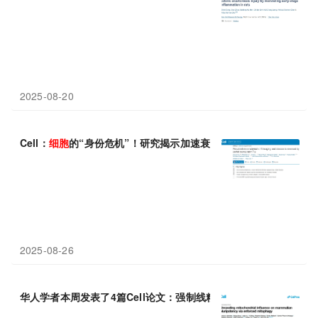
2025-08-20
Cell：
细胞
的“身份危机”！研究揭示加速衰老的“
间
充
质
漂移”，逆
2025-08-26
华人学者本周发表了4篇Cell论文：强制线粒体自噬；多模态遗传