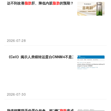
达不到改善
脂肪
肝、降低内脏
脂肪
的预期？2026进口护肝片哪个
2026-07-28
《Cell》揭示人类镁转运蛋白CNNM4不是二聚
体
，而是非对称四聚
2026-07-30
肠道细菌联手低蛋白饮食，把“懒”
脂肪
变成“燃”
脂肪