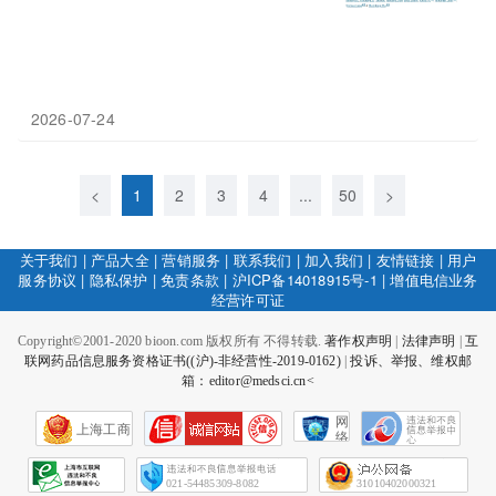
2026-07-24
<
1
2
3
4
...
50
>
关于我们
|
产品大全
|
营销服务
|
联系我们
|
加入我们
|
友情链接
|
用户
服务协议
|
隐私保护
|
免责条款
|
沪ICP备14018915号-1
|
增值电信业务
经营许可证
Copyright©2001-2020 bioon.com 版权所有 不得转载.
著作权声明
|
法律声明
|
互
联网药品信息服务资格证书((沪)-非经营性-2019-0162)
|
投诉、举报、维权邮
箱：editor@medsci.cn<
网
上海工商
络
社
会
征
021-54485309-8082
31010402000321