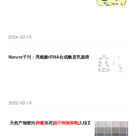
2024-03-15
Nature子刊：亮氨酸tRNA合成酶是乳腺癌的
肿瘤
抑制
因子
2022-03-19
天然产物靶向
肿瘤
坏死
因子
抑制
抑制
人结直肠癌细胞生长