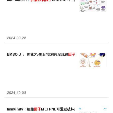
2024-09-28
EMBO J ： 周兆才/焦石/安利伟发现辅
因子
介导的基因转录
抑制
性
2024-10-08
Immunity：细胞
因子
METRNL可通过破坏线粒体功能
抑制
CD8+