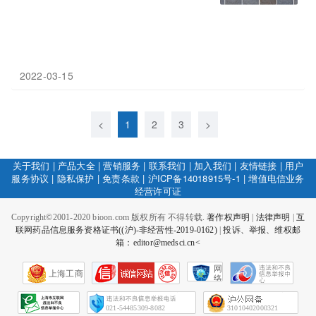
2022-03-15
<
1
2
3
>
关于我们
|
产品大全
|
营销服务
|
联系我们
|
加入我们
|
友情链接
|
用户
服务协议
|
隐私保护
|
免责条款
|
沪ICP备14018915号-1
|
增值电信业务
经营许可证
Copyright©2001-2020 bioon.com 版权所有 不得转载.
著作权声明
|
法律声明
|
互
联网药品信息服务资格证书((沪)-非经营性-2019-0162)
|
投诉、举报、维权邮
箱：editor@medsci.cn<
网
上海工商
络
社
会
征
021-54485309-8082
31010402000321