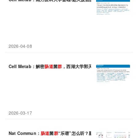
2026-04-08
Cell Metab：解密
肠道
菌
群
，西湖大学郭天南等揭示
肠道
微生物
在
2026-03-17
Nat Commun：
肠道
菌
群
“乐谱”怎么听？新方法一次性测出上千种