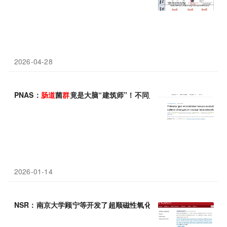
2026-04-28
PNAS：
肠道
菌
群
竟是大脑“建筑师”！不同灵长类的
肠道
微生物
能
2026-01-14
NSR：南京大学顾宁等开发了超顺磁性氧化铁纳米颗粒，用于恢复