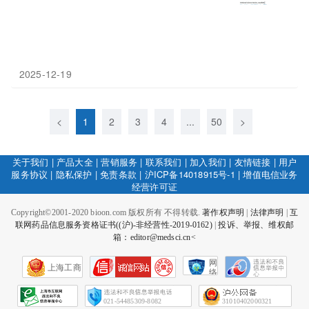
2025-12-19
<
1
2
3
4
...
50
>
关于我们
|
产品大全
|
营销服务
|
联系我们
|
加入我们
|
友情链接
|
用户
服务协议
|
隐私保护
|
免责条款
|
沪ICP备14018915号-1
|
增值电信业务
经营许可证
Copyright©2001-2020 bioon.com 版权所有 不得转载.
著作权声明
|
法律声明
|
互
联网药品信息服务资格证书((沪)-非经营性-2019-0162)
|
投诉、举报、维权邮
箱：editor@medsci.cn<
网
上海工商
络
社
会
征
021-54485309-8082
31010402000321