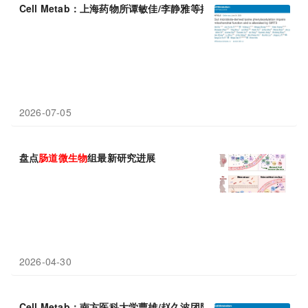
Cell Metab：上海药物所谭敏佳/李静雅等揭示
肠道
微生物群
来源的
2026-07-05
盘点
肠道
微生物
组最新研究进展
2026-04-30
Cell Metab：南方医科大学曹雄/赵久波团队表面
肠道
微生物群
通过