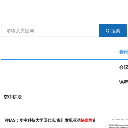
资讯
生物在线
品牌会议
行云公开课
登录
注册
生物谷APP
搜索
资
会
课
空中讲坛
PNAS：华中科技大学田代实/秦川发现驱动
缺血性
白质
损伤
的调控新