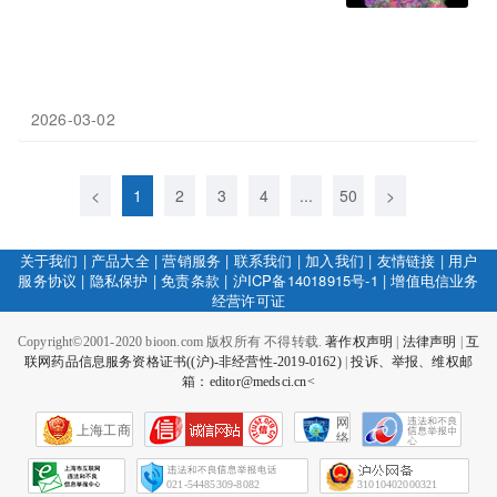
2026-03-02
<
1
2
3
4
...
50
>
关于我们
|
产品大全
|
营销服务
|
联系我们
|
加入我们
|
友情链接
|
用户
服务协议
|
隐私保护
|
免责条款
|
沪ICP备14018915号-1
|
增值电信业务
经营许可证
Copyright©2001-2020 bioon.com 版权所有 不得转载.
著作权声明
|
法律声明
|
互
联网药品信息服务资格证书((沪)-非经营性-2019-0162)
|
投诉、举报、维权邮
箱：editor@medsci.cn<
网
上海工商
络
社
会
征
021-54485309-8082
31010402000321