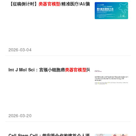
【征稿倒计时】
类
器官
模型
/精准医疗/AI/脑科学/仿生等前沿热点追
2026-03-04
Int J Mol Sci：宫颈小细胞癌
类
器官
模型
问世，HPV18整合驱动
2026-03-20
Cell Stem Cell：曾安等合作构建首个人源心脏“生物起搏器”
类
器