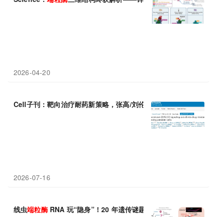
2026-04-20
Cell子刊：靶向治疗耐药新策略，张高/刘伦旭发现
端粒酶
抑制剂6-
2026-07-16
线虫
端粒酶
RNA 玩“隐身”！20 年遗传谜题破解：藏进生殖
基因
内