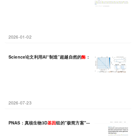
2026-01-02
Science论文利用AI“制造”超越自然的
酶
：合成TnpB
基因
编辑器问
2026-07-23
PNAS：真核生物3D
基因
组的"极简方案"——中国科学技术大学宋