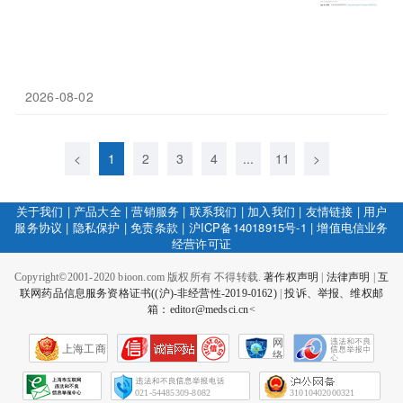
2026-08-02
<
1
2
3
4
...
11
>
关于我们
|
产品大全
|
营销服务
|
联系我们
|
加入我们
|
友情链接
|
用户
服务协议
|
隐私保护
|
免责条款
|
沪ICP备14018915号-1
|
增值电信业务
经营许可证
Copyright©2001-2020 bioon.com 版权所有 不得转载.
著作权声明
|
法律声明
|
互
联网药品信息服务资格证书((沪)-非经营性-2019-0162)
|
投诉、举报、维权邮
箱：editor@medsci.cn<
网
上海工商
络
社
会
征
021-54485309-8082
31010402000321