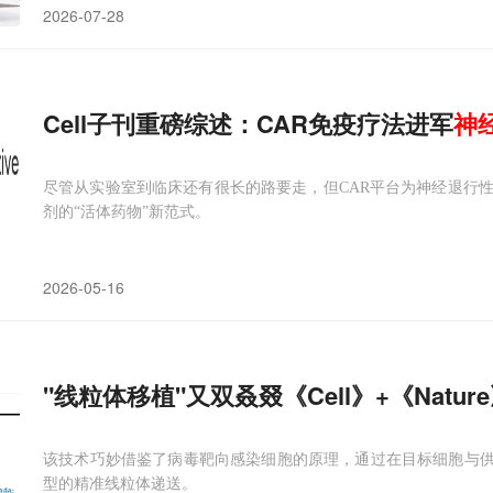
2026-07-28
Cell子刊重磅综述：CAR免疫疗法进军
神
尽管从实验室到临床还有很长的路要走，但CAR平台为神经退行
剂的“活体药物”新范式。
2026-05-16
"线粒体移植"又双叒叕《Cell》+《Nat
该技术巧妙借鉴了病毒靶向感染细胞的原理，通过在目标细胞与供
型的精准线粒体递送。