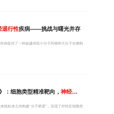
经
退行性
疾病——挑战与曙光并存
性疾病提供了一种超越传统小分子药物和大分子生物制
ure》：细胞类型精准靶向，
神经
退行性
疾病迎来
体线粒体之间构建“分子桥梁”，实现了对特定细胞类