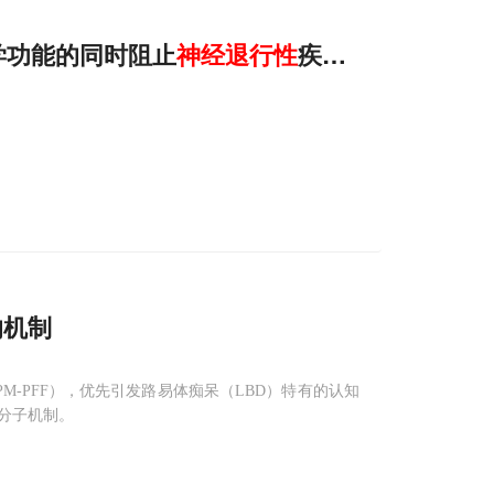
物学功能的同时阻止
神经
退行性
疾病中的病理性聚
的机制
PM-PFF），优先引发路易体痴呆（LBD）特有的认知
分子机制。