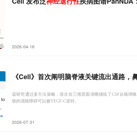
Cell 发布泛
神经
退行性
疾病图谱PanN
2026-04-16
《Cell》首次阐明脑脊液关键流出通路
该研究通过多方法策略，首次在三维层面清晰描绘了CSF从嗅球
致的清除障碍可以被VEGF-C逆转。
2026-07-31