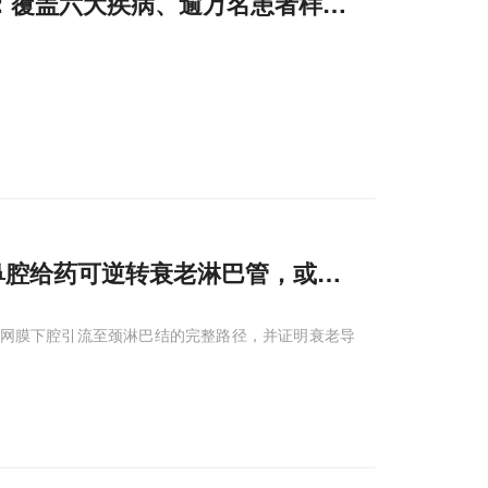
DA：覆盖六大疾病、逾万名患者样本，揭示新亚
，鼻腔给药可逆转衰老淋巴管，或可用于
神经
退行
蛛网膜下腔引流至颈淋巴结的完整路径，并证明衰老导