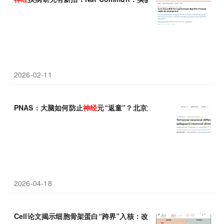
2026-02-11
PNAS：大脑如何防止
神经
元“返童”？北京大学宋艳/李志远鉴定
2026-04-18
Cell论文揭示细胞骨架蛋白“跨界”入核：改写
神经
发育
疾病认知的