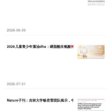
2026-06-30
2026儿童青少年藻油dha：磷脂酰丝氨酸
神经
酸助力脑
发育
2026-07-31
Nature子刊：吉林大学畅君雷团队揭示，中枢
神经
系统血管
发育
与