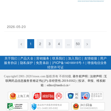
2026-05-20
<
1
2
3
4
...
50
>
关于我们
|
产品大全
|
营销服务
|
联系我们
|
加入我们
|
友情链接
|
用户
服务协议
|
隐私保护
|
免责条款
|
沪ICP备14018915号-1
|
增值电信业务
经营许可证
Copyright©2001-2020 bioon.com 版权所有 不得转载.
著作权声明
|
法律声明
|
互
联网药品信息服务资格证书((沪)-非经营性-2019-0162)
|
投诉、举报、维权邮
箱：editor@medsci.cn<
网
上海工商
络
社
会
征
021-54485309-8082
31010402000321