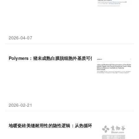
2026-04-07
Polymers：猪未成熟白膜脱细胞外基质可优化支架
性能
，为睾丸类
2026-02-21
地暖瓷砖美缝耐用性的隐性逻辑：从热循环适应性到长期
性能
衰减