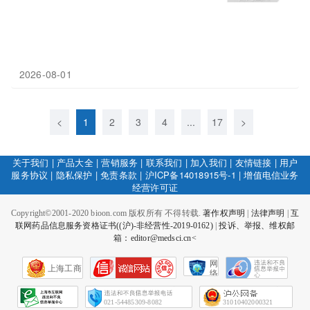
2026-08-01
<
1
2
3
4
...
17
>
关于我们
|
产品大全
|
营销服务
|
联系我们
|
加入我们
|
友情链接
|
用户
服务协议
|
隐私保护
|
免责条款
|
沪ICP备14018915号-1
|
增值电信业务
经营许可证
Copyright©2001-2020 bioon.com 版权所有 不得转载.
著作权声明
|
法律声明
|
互
联网药品信息服务资格证书((沪)-非经营性-2019-0162)
|
投诉、举报、维权邮
箱：editor@medsci.cn<
网
上海工商
络
社
会
征
021-54485309-8082
31010402000321