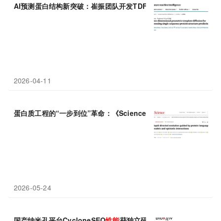
AI预测蛋白结构新突破：崔振团队开发TDFold，
性能
更优、速度
2026-04-11
蛋白质工程的“一步到位”革命：《Science》实现百倍
性能
跃升
2026-05-24
国产纳米孔平台CycloneSEQ
性能
获独立研究验证：与ONT相比表