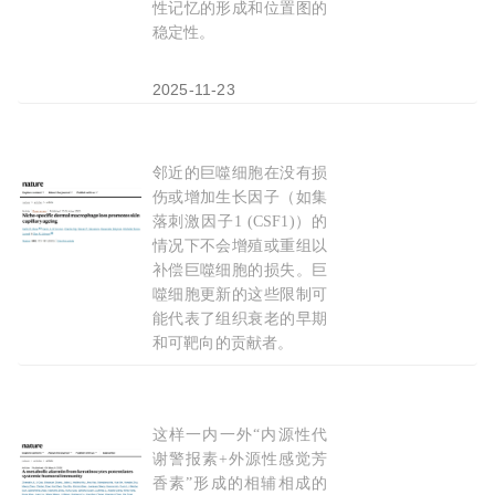
性记忆的形成和位置图的
稳定性。
2025-11-23
邻近的巨噬细胞在没有损
Nature：
皮肤
老化竟是巨噬
细胞
“罢工”惹的祸？
伤或增加生长因子（如集
落刺激因子1 (CSF1)）的
情况下不会增殖或重组以
补偿巨噬细胞的损失。巨
噬细胞更新的这些限制可
能代表了组织衰老的早期
和可靶向的贡献者。
2026-01-08
这样一内一外“内源性代
Nature：清华大学刘万里团队等揭示
皮肤
细胞
通
谢警报素+外源性感觉芳
香素”形成的相辅相成的