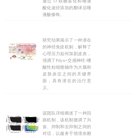
通过 O 联糖基化和唾液
酸化途径添加的翻译后唾
液酸修饰。
2026-04-14
研究结果揭示了一种潜在
Science：压力如何“点燃”
皮肤
炎症？科学家首次
的神经免疫机制，解释了
心理压力如何加剧皮炎，
强调了Pdyn+交感神经-嗜
酸性粒细胞轴作为大脑和
皮肤炎症之间的关键界
面，具有潜在的治疗意
义。
2026-03-31
该团队详细阐述了一种回
Science：新解码的回路揭示了脑
细胞
网络如何
路机制，该机制微调了兴
奋、抑制和去抑制之间的
对话，以服务于情境依赖