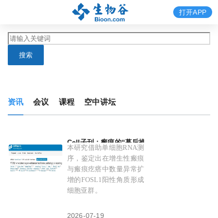
打开APP
搜索
资讯
会议
课程
空中讲坛
Cell子刊：瘢痕的“幕后推手”：龙笑等团队发现FO
本研究借助单细胞RNA测
序，鉴定出在增生性瘢痕
与瘢痕疙瘩中数量异常扩
增的FOSL1阳性角质形成
细胞亚群。
2026-07-19