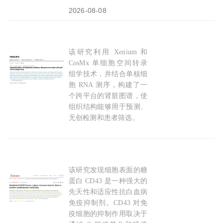
2026-08-08
该研究利用 Xenium 和
挑战传统认知：《Nature》揭示糖尿病肾病中B
CosMx 单细胞空间转录
组学技术，并结合单核细
胞 RNA 测序，构建了一
个跨平台的肾脏图谱，使
组织结构能够用于预测、
无创检测和患者筛选。
2026-05-04
该研究发现细胞表面的糖
《Science》研究揭示CD43才是AML免疫逃逸
蛋白 CD43 是一种强大的
先天性和适应性抗白血病
免疫抑制剂。CD43 对免
疫细胞的抑制作用取决于