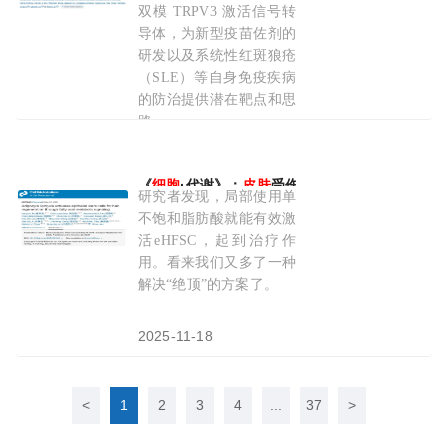
双模 TRPV3 激活信号转
导体，为新型疫苗佐剂的
研发以及系统性红斑狼疮
（SLE）等自身免疫疾病
的防治提供潜在靶点和思
路。
2026-03-09
《
细胞
·代谢》：
皮肤
受伤，激活毛囊！中国科学
研究者发现，局部使用单
不饱和脂肪酸就能有效激
活eHFSC，起到治疗作
用。看来我们又多了一种
解决“绝顶”的方案了。
2025-11-18
<
1
2
3
4
...
37
>