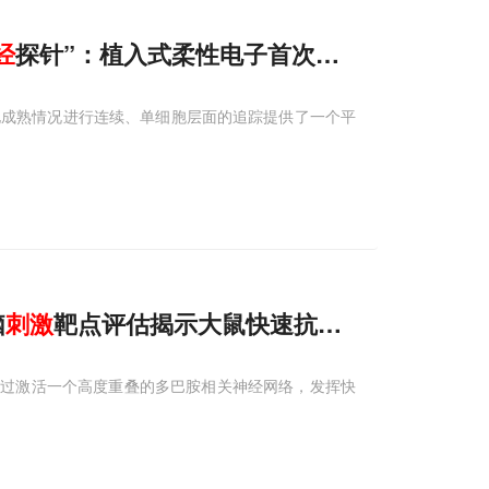
经
探针”：植入式柔性电子首次揭示胰岛细胞成
电成熟情况进行连续、单细胞层面的追踪提供了一个平
脑
刺激
靶点评估揭示大鼠快速抗抑郁作用的共同
可能通过激活一个高度重叠的多巴胺相关神经网络，发挥快