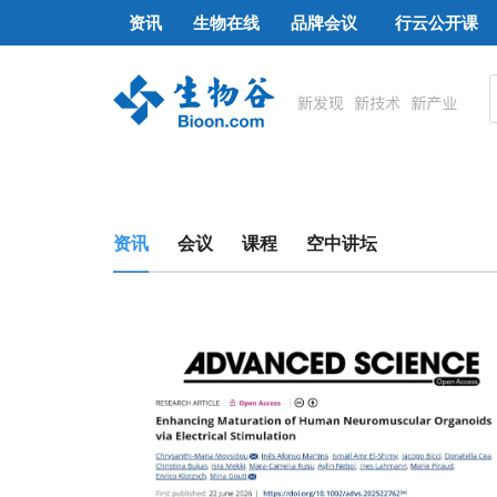
资讯
生物在线
品牌会议
行云公开课
资讯
会议
课程
空中讲坛