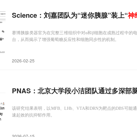
Science：刘嘉团队为“迷你胰腺”装上“
神
赛博胰腺类器官为在完整三维组织中对α和β细胞在成熟过程中的
台，从而揭示了增强葡萄糖反应性和细胞同步性的机制。
2026-02-25
PNAS：北京大学段小洁团队通过多深部
该研究结果表明，以MFB、LHb、VTA和DRN为靶点的DBS
速起效的抗抑郁作用。
2026-07-15