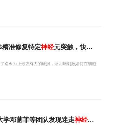
MS精准修复特定
神经
元突触，快速抗抑郁
供了迄今为止最强有力的证据，证明脑刺激如何在细胞
大学邓菡菲等团队发现迷走
神经
刺激
如何通过