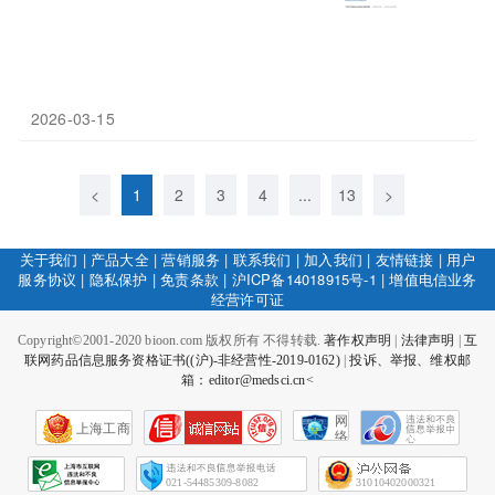
2026-03-15
<
1
2
3
4
...
13
>
关于我们
|
产品大全
|
营销服务
|
联系我们
|
加入我们
|
友情链接
|
用户
服务协议
|
隐私保护
|
免责条款
|
沪ICP备14018915号-1
|
增值电信业务
经营许可证
Copyright©2001-2020 bioon.com 版权所有 不得转载.
著作权声明
|
法律声明
|
互
联网药品信息服务资格证书((沪)-非经营性-2019-0162)
|
投诉、举报、维权邮
箱：editor@medsci.cn<
网
上海工商
络
社
会
征
021-54485309-8082
31010402000321