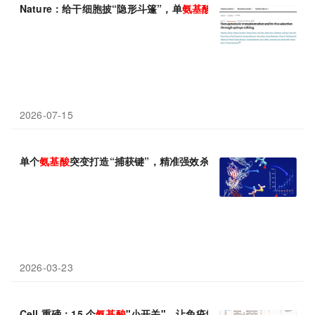
Nature：给干细胞披“隐形斗篷”，单
氨基酸
编辑让KIT抗体只清宿
2026-07-15
单个
氨基酸
突变打造“捕获键”，精准强效杀伤前列腺癌
2026-03-23
Cell 重磅：15 个
氨基酸
"小开关"，让免疫细胞永不疲惫