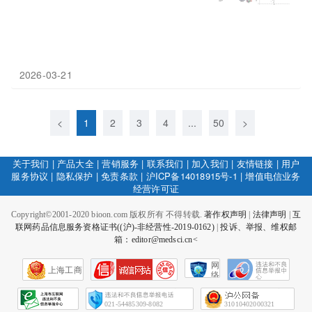
2026-03-21
<
1
2
3
4
...
50
>
关于我们
|
产品大全
|
营销服务
|
联系我们
|
加入我们
|
友情链接
|
用户
服务协议
|
隐私保护
|
免责条款
|
沪ICP备14018915号-1
|
增值电信业务
经营许可证
Copyright©2001-2020 bioon.com 版权所有 不得转载.
著作权声明
|
法律声明
|
互
联网药品信息服务资格证书((沪)-非经营性-2019-0162)
|
投诉、举报、维权邮
箱：editor@medsci.cn<
网
上海工商
络
社
会
征
021-54485309-8082
31010402000321