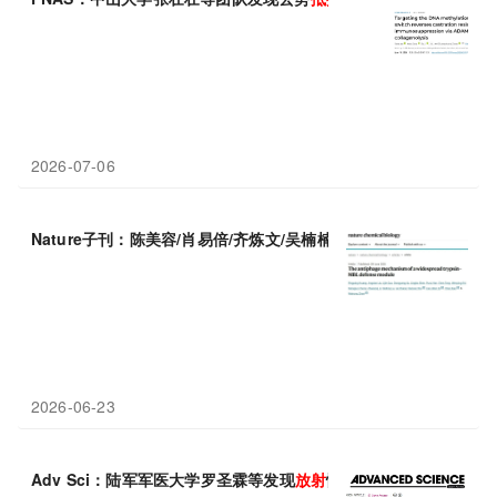
2026-07-06
Nature子刊：陈美容/肖易倍/齐炼文/吴楠楠等揭示细菌
抵抗
噬菌体
2026-06-23
Adv Sci：陆军军医大学罗圣霖等发现
放射
性肺损伤防护新策略