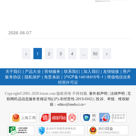
2026-06-07
<
1
2
3
4
...
50
>
关于我们
|
产品大全
|
营销服务
|
联系我们
|
加入我们
|
友情链接
|
用户
服务协议
|
隐私保护
|
免责条款
|
沪ICP备14018915号-1
|
增值电信业务
经营许可证
Copyright©2001-2020 bioon.com 版权所有 不得转载.
著作权声明
|
法律声明
|
互
联网药品信息服务资格证书((沪)-非经营性-2019-0162)
|
投诉、举报、维权邮
箱：editor@medsci.cn<
网
上海工商
络
社
会
征
021-54485309-8082
31010402000321