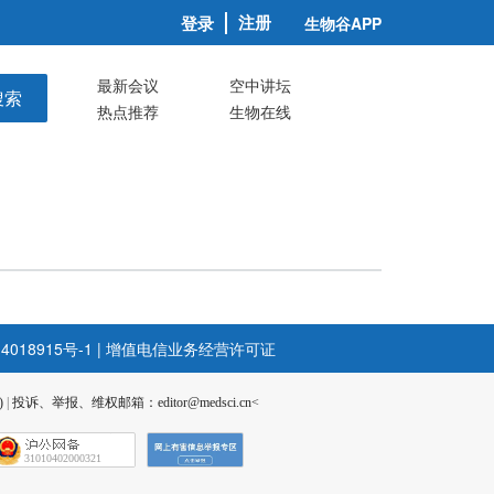
注册
登录
生物谷APP
最新会议
空中讲坛
搜索
热点推荐
生物在线
4018915号-1
|
增值电信业务经营许可证
)
|
投诉、举报、维权邮箱：editor@medsci.cn<
31010402000321