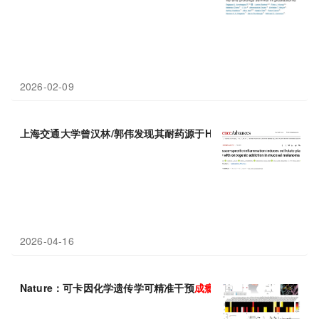
2026-02-09
上海交通大学曾汉林/郭伟发现其耐药源于HER2/3“
成瘾
”，靶向抑
2026-04-16
Nature：可卡因化学遗传学可精准干预
成瘾
回路