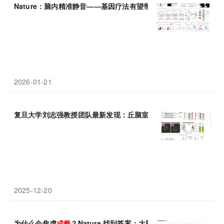
Nature：脑内精准静音——基因疗法有望带来无
成瘾
风险镇痛新希
2026-01-21
复旦大学刘志强教授团队最新发现：丘脑室旁核在芬太尼
成瘾
记忆
2025-12-20
为什么会焦虑
成瘾
？Nature 找到答案：大脑三通道编码失衡是关键