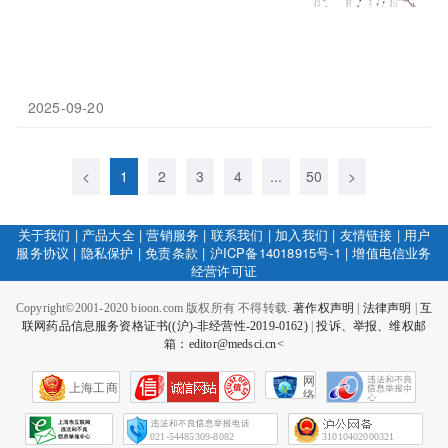
2025-09-20
<
1
2
3
4
...
50
>
关于我们
|
产品大全
|
营销服务
|
联系我们
|
加入我们
|
友情链接
|
用户
服务协议
|
隐私保护
|
免责条款
|
沪ICP备14018915号-1
|
增值电信业务
经营许可证
Copyright©2001-2020 bioon.com 版权所有 不得转载.
著作权声明
|
法律声明
|
互
联网药品信息服务资格证书((沪)-非经营性-2019-0162)
|
投诉、举报、维权邮
箱：editor@medsci.cn<
网
上海工商
络
社
会
征
021-54485309-8082
31010402000321