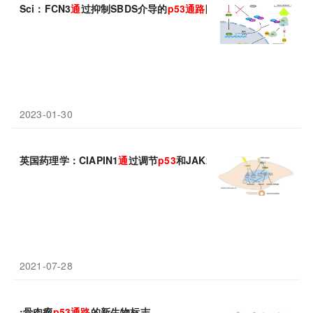
Sci：FCN3
通
过抑制SBDS介导的
p53
通路
阻断抑制肝
细胞
癌的进
2023-01-30
英国药理学：CIAPIN1
通
过调节
p53
和JAK2-STAT3促进血管平滑
2021-07-28
:骨肉瘤
p53
通路
的新生物标志