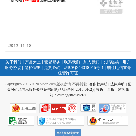
2012-11-18
关于我们
|
产品大全
|
营销服务
|
联系我们
|
加入我们
|
友情链接
|
用户
服务协议
|
隐私保护
|
免责条款
|
沪ICP备14018915号-1
|
增值电信业务
经营许可证
Copyright©2001-2020 bioon.com 版权所有 不得转载.
著作权声明
|
法律声明
|
互
联网药品信息服务资格证书((沪)-非经营性-2019-0162)
|
投诉、举报、维权邮
箱：editor@medsci.cn<
网
上海工商
络
社
会
征
021-54485309-8082
31010402000321
信
网