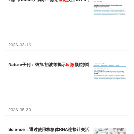
2026-03-16
Nature子刊：钱旭/初波等揭示
应激
颗粒抑制铁死亡新机制，带来癌
2026-05-30
Science：通过使用核糖体RNA连接让失活的核糖体配对是
应激
细