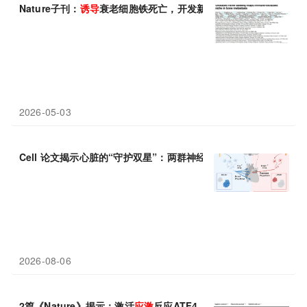
Nature子刊：
诱导
衰老细胞铁死亡，开发新型抗癌疗法
2026-05-03
Cell 论文揭示心脏的“守护双星”：两群神经细胞分工协作，
应激
时
2026-08-06
2篇《Nature》揭示：激活
应激
反应ATF4，促转移、抑免疫