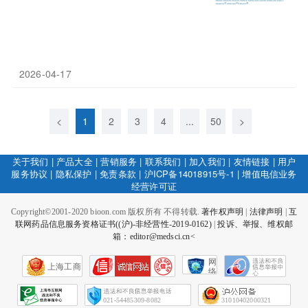
2026-04-17
<
1
2
3
4
...
50
>
关于我们
|
产品大全
|
营销服务
|
联系我们
|
加入我们
|
友情链接
|
用户
服务协议
|
隐私保护
|
免责条款
|
沪ICP备14018915号-1
|
增值电信业务
经营许可证
Copyright©2001-2020 bioon.com 版权所有 不得转载.
著作权声明
|
法律声明
|
互
联网药品信息服务资格证书((沪)-非经营性-2019-0162)
|
投诉、举报、维权邮
箱：editor@medsci.cn<
网
上海工商
络
社
会
征
021-54485309-8082
31010402000321