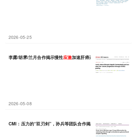
2026-05-25
李露/胡霁/兰月合作揭示慢性
应激
加速肝癌进展的新机制
2026-05-08
CMI：压力的“双刃剑”，孙兵等团队合作揭示急性
应激
通过皮质酮