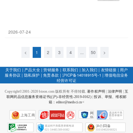
2026-07-24
<
1
2
3
4
...
50
>
关于我们
|
产品大全
|
营销服务
|
联系我们
|
加入我们
|
友情链接
|
用户
服务协议
|
隐私保护
|
免责条款
|
沪ICP备14018915号-1
|
增值电信业务
经营许可证
Copyright©2001-2020 bioon.com 版权所有 不得转载.
著作权声明
|
法律声明
|
互
联网药品信息服务资格证书((沪)-非经营性-2019-0162)
|
投诉、举报、维权邮
箱：editor@medsci.cn<
网
上海工商
络
社
会
征
021-54485309-8082
31010402000321