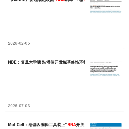
2026-02-05
NBE：复旦大学璩良/潘倩开发碱基修饰环状
RNA
技术，破解环状
R
2026-07-03
Mol Cell：给基因编辑工具装上“
RNA
开关”！天津医科大学张恒团