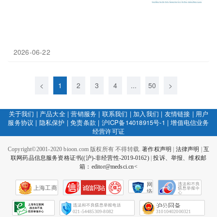
2026-06-22
<
1
2
3
4
...
50
>
关于我们
|
产品大全
|
营销服务
|
联系我们
|
加入我们
|
友情链接
|
用户
服务协议
|
隐私保护
|
免责条款
|
沪ICP备14018915号-1
|
增值电信业务
经营许可证
Copyright©2001-2020 bioon.com 版权所有 不得转载.
著作权声明
|
法律声明
|
互
联网药品信息服务资格证书((沪)-非经营性-2019-0162)
|
投诉、举报、维权邮
箱：editor@medsci.cn<
网
上海工商
络
社
会
征
021-54485309-8082
31010402000321