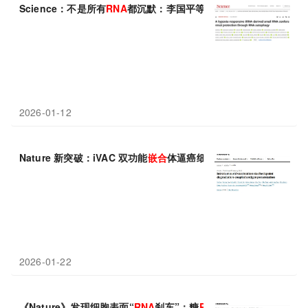
Science：不是所有
RNA
都沉默：李国平等揭示缺氧响应性tRNA
2026-01-12
Nature 新突破：iVAC 双功能
嵌合
体逼癌细胞“自我招供”
2026-01-22
《Nature》发现细胞表面“
RNA
刹车”：糖
RNA
-硫酸乙酰肝素复合