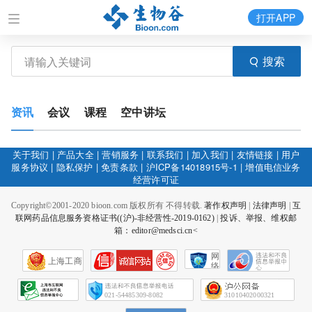
打开APP
搜索
资讯
会议
课程
空中讲坛
关于我们
|
产品大全
|
营销服务
|
联系我们
|
加入我们
|
友情链接
|
用户
服务协议
|
隐私保护
|
免责条款
|
沪ICP备14018915号-1
|
增值电信业务
经营许可证
Copyright©2001-2020 bioon.com 版权所有 不得转载.
著作权声明
|
法律声明
|
互
联网药品信息服务资格证书((沪)-非经营性-2019-0162)
|
投诉、举报、维权邮
箱：editor@medsci.cn<
网
上海工商
络
社
会
征
021-54485309-8082
31010402000321
信