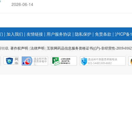
2026-06-14
们
|
加入我们
|
友情链接
|
用户服务协议
|
隐私保护
|
免责条款
|
沪ICP备1
 不得转载.
著作权声明
|
法律声明
|
互联网药品信息服务资格证书((沪)-非经营性-2019-0162
网
络
021-54485309-8082
社
会
征
信
网