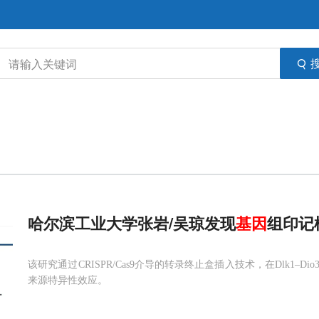
哈尔滨工业大学张岩/吴琼发现
基因
组印记枢
该研究通过CRISPR/Cas9介导的转录终止盒插入技术，在Dlk1–Dio
来源特异性效应。