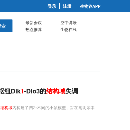
注册
登录
生物谷APP
最新会议
空中讲坛
搜索
热点推荐
生物在线
纽Dlk
1
-Dio3的
结构域
失调
3
结构域
内构建了四种不同的小鼠模型，旨在阐明亲本