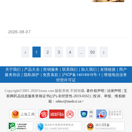
2026-08-07
<
1
2
3
4
...
50
>
关于我们
|
产品大全
|
营销服务
|
联系我们
|
加入我们
|
友情链接
|
用户
服务协议
|
隐私保护
|
免责条款
|
沪ICP备14018915号-1
|
增值电信业务
经营许可证
Copyright©2001-2020 bioon.com 版权所有 不得转载.
著作权声明
|
法律声明
|
互
联网药品信息服务资格证书((沪)-非经营性-2019-0162)
|
投诉、举报、维权邮
箱：editor@medsci.cn<
网
上海工商
络
社
会
征
021-54485309-8082
31010402000321