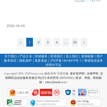
2026-04-08
<
1
2
3
4
...
25
>
关于我们
|
产品大全
|
营销服务
|
联系我们
|
加入我们
|
友情链接
|
用户
服务协议
|
隐私保护
|
免责条款
|
沪ICP备14018915号-1
|
增值电信业务
经营许可证
Copyright©2001-2020 bioon.com 版权所有 不得转载.
著作权声明
|
法律声明
|
互
联网药品信息服务资格证书((沪)-非经营性-2019-0162)
|
投诉、举报、维权邮
箱：editor@medsci.cn<
网
上海工商
络
社
会
征
021-54485309-8082
31010402000321