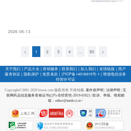
2026-06-13
<
1
2
3
4
...
50
>
关于我们
|
产品大全
|
营销服务
|
联系我们
|
加入我们
|
友情链接
|
用户
服务协议
|
隐私保护
|
免责条款
|
沪ICP备14018915号-1
|
增值电信业务
经营许可证
Copyright©2001-2020 bioon.com 版权所有 不得转载.
著作权声明
|
法律声明
|
互
联网药品信息服务资格证书((沪)-非经营性-2019-0162)
|
投诉、举报、维权邮
箱：editor@medsci.cn<
网
上海工商
络
社
会
征
021-54485309-8082
31010402000321