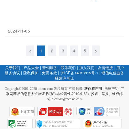
2024-11-05
<
1
2
3
4
5
>
关于我们
|
产品大全
|
营销服务
|
联系我们
|
加入我们
|
友情链接
|
用户
服务协议
|
隐私保护
|
免责条款
|
沪ICP备14018915号-1
|
增值电信业务
经营许可证
Copyright©2001-2020 bioon.com 版权所有 不得转载.
著作权声明
|
法律声明
|
互
联网药品信息服务资格证书((沪)-非经营性-2019-0162)
|
投诉、举报、维权邮
箱：editor@medsci.cn<
网
上海工商
络
社
会
征
021-54485309-8082
31010402000321