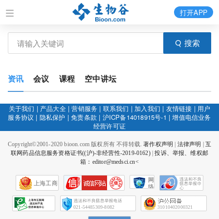
打开APP
搜索
资讯
会议
课程
空中讲坛
关于我们
|
产品大全
|
营销服务
|
联系我们
|
加入我们
|
友情链接
|
用户
服务协议
|
隐私保护
|
免责条款
|
沪ICP备14018915号-1
|
增值电信业务
经营许可证
Copyright©2001-2020 bioon.com 版权所有 不得转载.
著作权声明
|
法律声明
|
互
联网药品信息服务资格证书((沪)-非经营性-2019-0162)
|
投诉、举报、维权邮
箱：editor@medsci.cn<
网
上海工商
络
社
会
征
021-54485309-8082
31010402000321
信